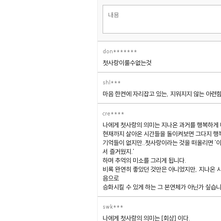
don*******
첫사랑이룰수없는것
shl***
마음 한켠에 자리잡고 있는, 지워지지 않는 아련
cre****
나에게 첫사랑의 의미는 지나온 과거를 행복하게 떠
현재까지 살아온 시간들을 돌이켜보면 그다지 행복
기억들이 없지만..첫사랑이라는 것을 떠올리면 '아
서 즐거웠지.'
하며 추억의 미소를 그리게 됩니다.
비록 완연히 좋았던 것만은 아니었지만, 지나온 
음으로
승화시킬 수 있게 하는 그 본연체가 아닌가 싶습니
swk***
나에게 첫사랑의 의미는 [회상] 이다.