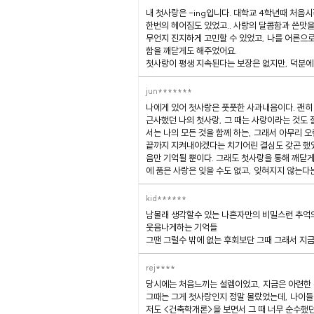
내 첫사랑은 -ing입니다. 대학교 4학년때 처
한번의 헤어짐도 있었고.. 사랑의 달콤함과 쓴맛을
무언지 진지하게 고민할 수 있었고, 나를 어른으
함을 깨닫게도 해주었어요.
첫사랑이 평생 지속된다는 보장은 없지만, 덕분에
jun*******
나에게 있어 첫사랑은 풋풋한 사과내음이다. 괜히
근사했던 나의 첫사랑, 그 때는 사랑이라는 것도 
서는 나의 모든 것을 함께 하는, 그래서 아무리 
끝까지 지켜내야겠다는 치기어린 결심도 갖곤 했었는데.
음만 기억될 뿐이다. 그래도 첫사랑을 통해 깨닫게
에 품은 사랑은 잊을 수도 없고, 잊혀지지 않는다는 것을
kid******
남몰래 생각할수 있는 나혼자만의 비밀스런 추억
웃음나게하는 기억들
그땐 그럴수 밖에 없는 후회보단 그때 그래서 지
rej****
당시에는 처음느끼는 설렘이었고, 지금은 아련한
그때는 그게 첫사랑인지 정말 몰랐었는데, 나이
저도 <건축학개론>을 보면서 그 때 너무 순수했던