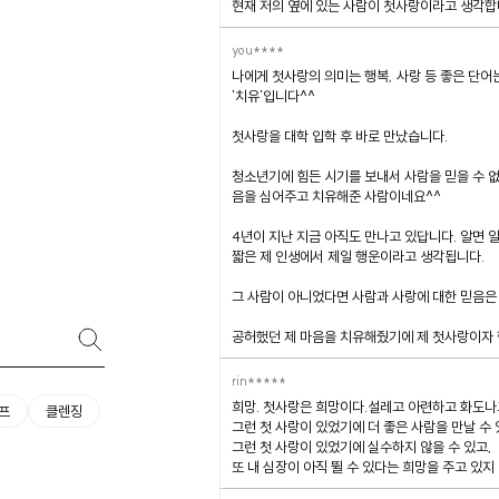
현재 저의 옆에 있는 사람이 첫사랑이라고 생각
you****
나에게 첫사랑의 의미는 행복, 사랑 등 좋은 단어
'치유'입니다^^
첫사랑을 대학 입학 후 바로 만났습니다.
청소년기에 힘든 시기를 보내서 사람을 믿을 수 없
음을 심어주고 치유해준 사람이네요^^
4년이 지난 지금 아직도 만나고 있답니다. 알면 
짧은 제 인생에서 제일 행운이라고 생각됩니다.
그 사람이 아니었다면 사람과 사랑에 대한 믿음은 
공허했던 제 마음을 치유해줬기에 제 첫사랑이자 
rin*****
희망. 첫사랑은 희망이다.설레고 아련하고 화도나고
프
클렌징
그런 첫 사랑이 있었기에 더 좋은 사람을 만날 수 
그런 첫 사랑이 있었기에 실수하지 않을 수 있고,
또 내 심장이 아직 뛸 수 있다는 희망을 주고 있지