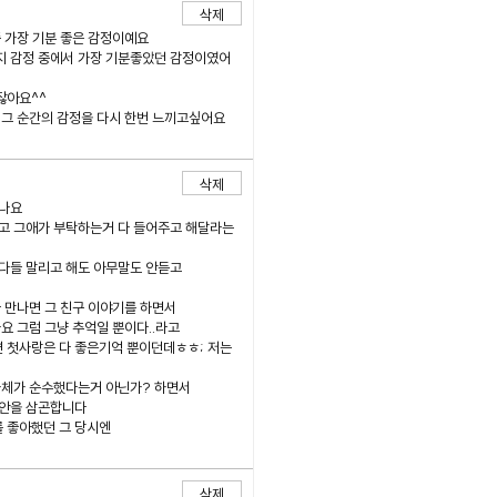
삭제
중 가장 기분 좋은 감정이예요
지 감정 중에서 가장 기분좋았던 감정이였어
잖아요^^
 그 순간의 감정을 다시 한번 느끼고싶어요
삭제
 나요
고 그애가 부탁하는거 다 들어주고 해달라는
다들 말리고 해도 아무말도 안듣고
 만나면 그 친구 이야기를 하면서
요 그럼 그냥 추억일 뿐이다..라고
면 첫사랑은 다 좋은기억 뿐이던데ㅎㅎ; 저는
자체가 순수했다는거 아닌가? 하면서
위안을 삼곤합니다
 좋아했던 그 당시엔
삭제