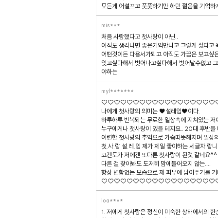
모든게 어설프고 풋풋하기만 하던 젊음을 기억하게하
mis***
처음 사랑했다고 첫사랑이 아닌..
아직도 생각나면 좋은기억만나고 그렇게 싫다고 
어떤것이든 다용서가되고 아직도 가끔은 보고싶은사람
잊고싶다해서 벗어나고싶다해서 벗어날수없고 그
야하는
myl*******
♡♡♡♡♡♡♡♡♡♡♡♡♡♡♡♡♡♡
나에게 첫사랑의 의미는 ♥설레임♥이다.
하루하루 반복되는 무료한 일상속에 지쳐있는 저에
누구에게나 첫사랑이 있을 테지요.. 20대 후반을
아련한 첫사랑의 추억으로 가슴따뜻해지며 일상
첫.사.랑 설.레.임 제가 제일 좋아하는 세글자 랍니
코겐도가 저에겐 또다른 첫사랑이 된것 같네요^^
다른 걸 찾아봐도 도저히 맘에들어오지 않는....
항상 변함없는 모습으로 제 피부에 남아주기를 기
♡♡♡♡♡♡♡♡♡♡♡♡♡♡♡♡♡♡
loa****
1. 저에게 첫사랑은 정신이 미숙한 상태에서의 