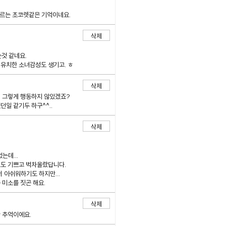
오르는 초코렛같은 기억이네요.
삭제
것 같네요.
 유치한 소녀감성도 생기고. ㅎ
삭제
대 그렇게 행동하지 않았겠죠?
던일 같기두 하구^^..
삭제
는데...
로도 기쁘고 벅차올랐답니다.
 아쉬워하기도 하지만...
 미소를 짓곤 해요.
삭제
 추억이에요.