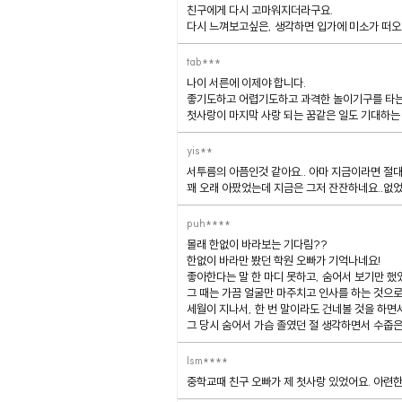
친구에게 다시 고마워지더라구요.
다시 느껴보고싶은, 생각하면 입가에 미소가 떠
tab***
나이 서른에 이제야 합니다.
좋기도하고 어렵기도하고 과격한 놀이기구를 타는
첫사랑이 마지막 사랑 되는 꿈같은 일도 기대하는
yis**
서투름의 아픔인것 같아요.. 아마 지금이라면 절
꽤 오래 아팠었는데 지금은 그저 잔잔하네요..없었
puh****
몰래 한없이 바라보는 기다림??
한없이 바라만 봤던 학원 오빠가 기억나네요!
좋아한다는 말 한 마디 못하고, 숨어서 보기만 했었
그 때는 가끔 얼굴만 마주치고 인사를 하는 것으
세월이 지나서, 한 번 말이라도 건네볼 것을 하면서
그 당시 숨어서 가슴 졸였던 절 생각하면서 수줍은
lsm****
중학교때 친구 오빠가 제 첫사랑 있었어요. 아련한