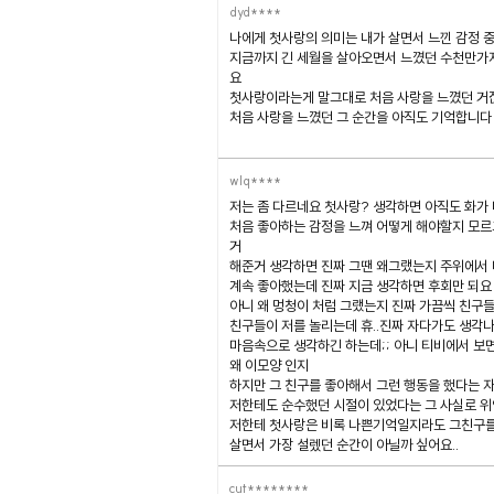
dyd****
나에게 첫사랑의 의미는 내가 살면서 느낀 감정 
지금까지 긴 세월을 살아오면서 느꼈던 수천만가
요
첫사랑이라는게 말그대로 처음 사랑을 느꼈던 거
처음 사랑을 느꼈던 그 순간을 아직도 기억합니다
wlq****
저는 좀 다르네요 첫사랑? 생각하면 아직도 화가
처음 좋아하는 감정을 느껴 어떻게 해야할지 모르
거
해준거 생각하면 진짜 그땐 왜그랬는지 주위에서 
계속 좋아했는데 진짜 지금 생각하면 후회만 되요
아니 왜 멍청이 처럼 그랬는지 진짜 가끔씩 친구들
친구들이 저를 놀리는데 휴..진짜 자다가도 생각나
마음속으로 생각하긴 하는데;; 아니 티비에서 보
왜 이모양 인지
하지만 그 친구를 좋아해서 그런 행동을 했다는 
저한테도 순수했던 시절이 있었다는 그 사실로 
저한테 첫사랑은 비록 나쁜기억일지라도 그친구를
살면서 가장 설렜던 순간이 아닐까 싶어요..
cut********