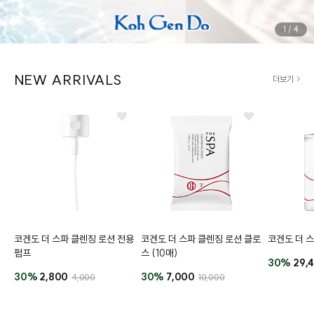
1
/
4
NEW ARRIVALS
더보기
코겐도 더 스파 클렌징 로션 전용
코겐도 더 스파 클렌징 로션 클로
코겐도 더 
펌프
스 (10매)
30%
29,
30%
2,800
30%
7,000
4,000
10,000