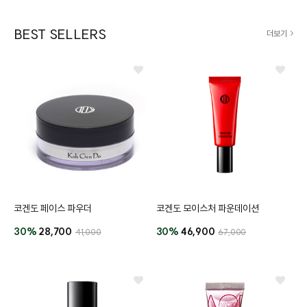
BEST SELLERS
더보기
코겐도 페이스 파우더
코겐도 모이스처 파운데이션
프
클렌징
30%
28,700
30%
46,900
41,000
67,000