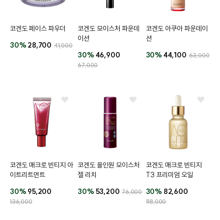
코겐도 페이스 파우더
코겐도 모이스처 파운데
코겐도 아쿠아 파운데이
이션
션
30%
28,700
41,000
30%
46,900
30%
44,100
63,000
67,000
코겐도 매크로 빈티지 아
코겐도 올인원 모이스처
코겐도 매크로 빈티지
이트리트먼트
젤 리치
T3 프리미엄 오일
30%
95,200
30%
53,200
30%
82,600
76,000
136,000
118,000