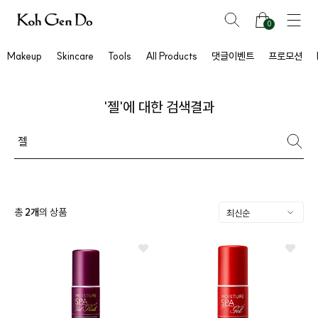
0
Makeup
Skincare
Tools
All Products
댓글이벤트
프로모션
'젤'에 대한 검색결과
총
2
개
의 상품
프
클렌징