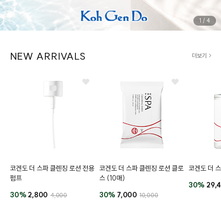
1
/
4
NEW ARRIVALS
더보기
코겐도 더 스파 클렌징 로션 전용
코겐도 더 스파 클렌징 로션 클로
코겐도 더 
펌프
스 (10매)
30%
29,
30%
2,800
30%
7,000
4,000
10,000