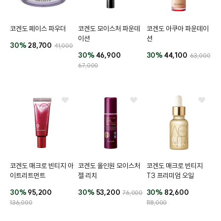
코겐도 페이스 파우더
코겐도 모이스처 파운데
코겐도 아쿠아 파운데이
이션
션
30%
28,700
41,000
30%
46,900
30%
44,100
63,000
67,000
코겐도 매크로 빈티지 아
코겐도 올인원 모이스처
코겐도 매크로 빈티지
이트리트먼트
젤 리치
T3 프리미엄 오일
30%
95,200
30%
53,200
30%
82,600
76,000
136,000
118,000