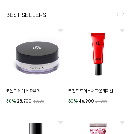
BEST SELLERS
더보기
코겐도 페이스 파우더
코겐도 모이스처 파운데이션
프
클렌징
30%
28,700
30%
46,900
41,000
67,000