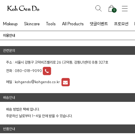
0
Makeup
Skincare
Tools
All Products
댓글이벤트
프로모션
이용안내
관련문의
주소 : 서울시 강동구 고덕비즈밸리로 26 (고덕동, 강동U1센터) B동 327호
전화 :
080-018-9090
메일 :
kohgendo@kohgendo.co.kr
배송안내
배송 방법은 택배 입니다.
프
클렌징
주문하신 날로부터 1~4일 안에 받을 수 있습니다.
반품안내