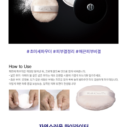
프
클렌징
#초미세파우더 #피부결정리 #매끈피부비결
자연스러운 하이라이터