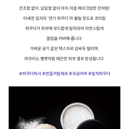
건조함 없이, 답답함 없이 마치 처음 메이크업한 것처럼!
미세한 입자의 ‘연기 파우더’라 불릴 정도로 초미립
파우더가 피부에 부드럽게 밀착되어 자연스럽게
결점을 커버해 줍니다.
가벼운 공기 같은 텍스처로 감싸듯 발리며,
마무리는 벨벳처럼 매끈한 피부 결로 완성됩니다.
#파우더픽서 #번들거림제로 #모공커버 #밀착파우더