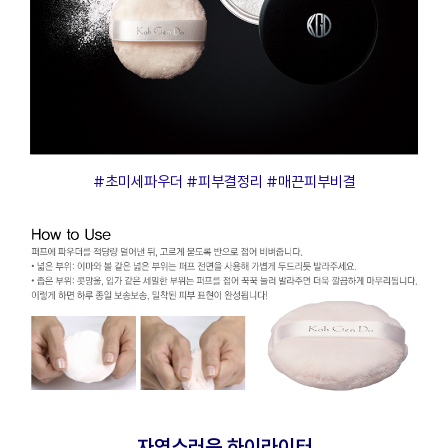
프
클렌징
#초미세파우더 #피부결정리 #매끈피부비결
자연스러운 하이라이터