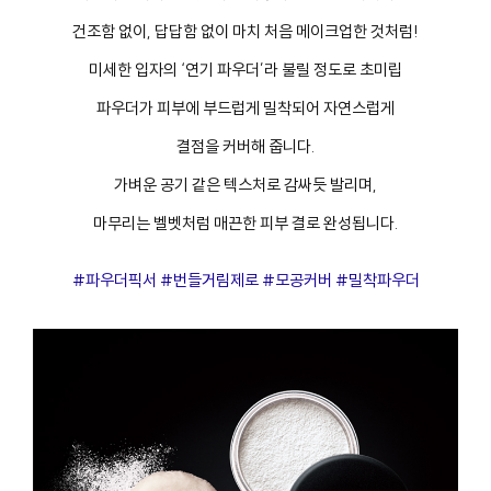
건조함 없이, 답답함 없이 마치 처음 메이크업한 것처럼!
미세한 입자의 ‘연기 파우더’라 불릴 정도로 초미립
파우더가 피부에 부드럽게 밀착되어 자연스럽게
결점을 커버해 줍니다.
가벼운 공기 같은 텍스처로 감싸듯 발리며,
마무리는 벨벳처럼 매끈한 피부 결로 완성됩니다.
#파우더픽서 #번들거림제로 #모공커버 #밀착파우더