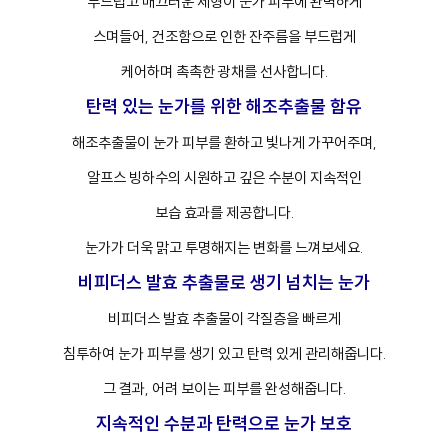
부드럽고 매끄러운 제형이 눈가 피부에 완벽하게
스며들어, 건조함으로 인한 잔주름을 부드럽게
케어하며 촉촉한 광채를 선사합니다.
프
클렌징
탄력 있는 눈가를 위한 해조추출물 함유
해조추출물이 눈가 피부를 환하고 빛나게 가꾸어주며,
알프스 빙하수의 시원하고 깊은 수분이 지속적인
보습 효과를 제공합니다.
눈가가 더욱 맑고 투명해지는 변화를 느껴보세요.
비피더스 발효 추출물로 생기 넘치는 눈가
비피더스 발효 추출물이 각질층을 빠르게
침투하여 눈가 피부를 생기 있고 탄력 있게 관리해줍니다.
그 결과, 어려 보이는 피부를 완성해줍니다.
지속적인 수분과 탄력으로 눈가 보호