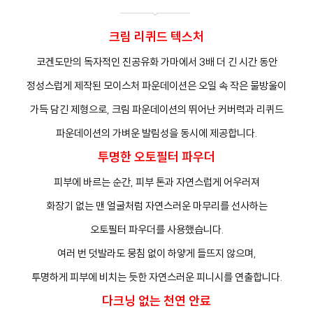
크림 리퀴드 텍스처
코겐도만의 독자적인 진공유화 가마에서 3배 더 긴 시간 동안
정성스럽게 제작된 모이스처 파운데이션은 오일 속 작은 물방울이
가득 담긴 제형으로, 크림 파운데이션의 뛰어난 커버력과 리퀴드
프
클렌징
파운데이션의 가벼운 발림성을 동시에 제공합니다.
투명한 오토필터 파우더
피부에 바르는 순간, 피부 톤과 자연스럽게 어우러져
화장기 없는 맨 얼굴처럼 자연스러운 마무리를 선사하는
오토필터 파우더를 사용했습니다.
여러 번 덧발라도 뭉침 없이 하얗게 들뜨지 않으며,
투명하게 피부에 비치는 듯한 자연스러운 피니시를 연출합니다.
다크닝 없는 천연 안료