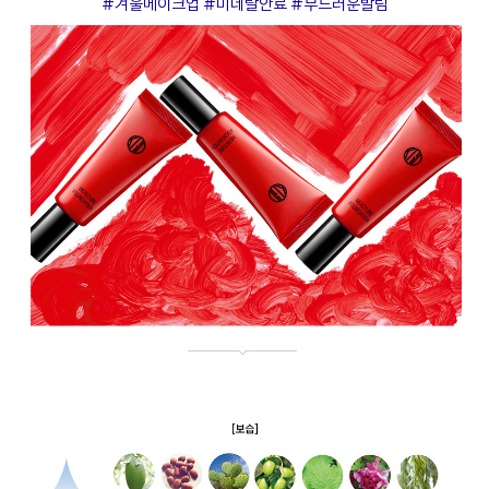
#겨울메이크업 #미네랄안료 #부드러운발림