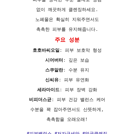
없이 깨끗하게 클렌징하세요.
노폐물은 확실히 지워주면서도
촉촉한 피부를 유지해줍니다.
주요 성분
호호바씨오일
: 피부 보호막 형성
시어버터
: 깊은 보습
스쿠알란
: 수분 유지
신씨유
: 피부 유연화
세라마이드
: 피부 장벽 강화
비피더스균
: 피부 건강 밸런스 케어
수분을 꽉 잡아주면서도 산뜻하게,
촉촉함을 오래오래!
#피부밸런스 #저자극세안 #얼굴클렌징