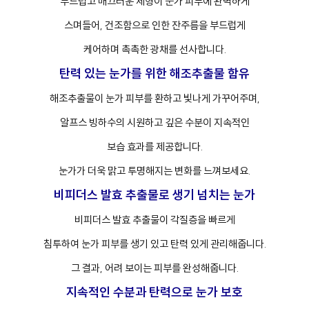
부드럽고 매끄러운 제형이 눈가 피부에 완벽하게
스며들어, 건조함으로 인한 잔주름을 부드럽게
케어하며 촉촉한 광채를 선사합니다.
프
클렌징
탄력 있는 눈가를 위한 해조추출물 함유
해조추출물이 눈가 피부를 환하고 빛나게 가꾸어주며,
알프스 빙하수의 시원하고 깊은 수분이 지속적인
보습 효과를 제공합니다.
눈가가 더욱 맑고 투명해지는 변화를 느껴보세요.
비피더스 발효 추출물로 생기 넘치는 눈가
비피더스 발효 추출물이 각질층을 빠르게
침투하여 눈가 피부를 생기 있고 탄력 있게 관리해줍니다.
그 결과, 어려 보이는 피부를 완성해줍니다.
지속적인 수분과 탄력으로 눈가 보호