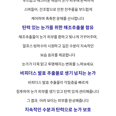
부드럽고 매끄러운 제형이 눈가 피부에 완벽하게
스며들어, 건조함으로 인한 잔주름을 부드럽게
케어하며 촉촉한 광채를 선사합니다.
프
클렌징
탄력 있는 눈가를 위한 해조추출물 함유
해조추출물이 눈가 피부를 환하고 빛나게 가꾸어주며,
알프스 빙하수의 시원하고 깊은 수분이 지속적인
보습 효과를 제공합니다.
눈가가 더욱 맑고 투명해지는 변화를 느껴보세요.
비피더스 발효 추출물로 생기 넘치는 눈가
비피더스 발효 추출물이 각질층을 빠르게
침투하여 눈가 피부를 생기 있고 탄력 있게 관리해줍니다.
그 결과, 어려 보이는 피부를 완성해줍니다.
지속적인 수분과 탄력으로 눈가 보호