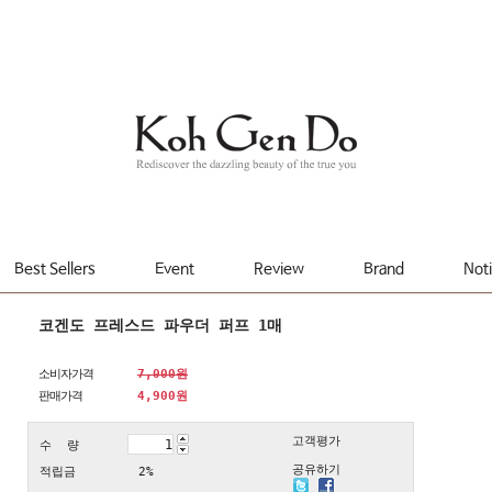
Best Sellers
Event
Review
Brand
Not
코겐도 프레스드 파우더 퍼프 1매
소비자가격
7,000원
판매가격
4,900
원
고객평가
수 량
공유하기
적립금
2%