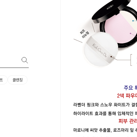
프
클렌징