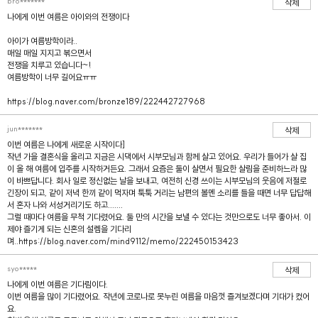
bro*******
삭제
나에게 이번 여름은 아이와의 전쟁이다
아이가 여름방학이라..
매일 매일 지지고 볶으면서
전쟁을 치루고 있습니다~!
여름방학이 너무 길어요ㅠㅠ
https://blog.naver.com/bronze189/222442727968
jun*******
삭제
이번 여름은 나에게 새로운 시작이다]
작년 가을 결혼식을 올리고 지금은 시댁에서 시부모님과 함께 살고 있어요. 우리가 들어가 살 집
이 올 해 여름에 입주를 시작하거든요. 그래서 요즘은 둘이 살면서 필요한 살림을 준비하느라 많
이 바쁘답니다. 회사 일로 정신없는 날을 보내고, 여전히 신경 쓰이는 시부모님의 웃음에 저절로
긴장이 되고, 같이 저녁 한끼 같이 먹자며 툭툭 거리는 남편의 볼멘 소리를 들을 때면 너무 답답해
서 혼자 나와 서성거리기도 하고.......
그럴 때마다 여름을 무척 기다렸어요. 둘 만의 시간을 보낼 수 있다는 것만으로도 너무 좋아서. 이
제야 즐기게 되는 신혼의 설렘을 기다리
며..https://blog.naver.com/mind9112/memo/222450153423
syo*****
삭제
나에게 이번 여름은 기다림이다.
이번 여름을 많이 기다렸어요. 작년에 코로나로 못누린 여름을 마음껏 즐겨보겠다며 기대가 컸어
요.