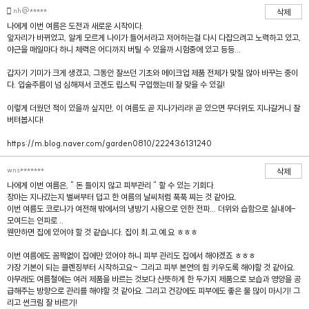
nh@*****
삭제
프
클렌징
나에게 이번 여름은 도전과 새로운 시작이다.
앞자리가 바뀌었고, 알게 모르게 나이가 들어서라고 저어하는걸 다시 다잡으려고 노력하고 있고,
야근을 매일마다 하니 체력은 어디까지 버틸 수 있을까 시험중에 있고 등등...
갑자기 기미가 크게 생겼고, 그동안 잘쓰던 기초와 메이크업 제품 전체가 맞질 않아 바꾸는 중이
다. 입술주름이 넘 심해져서 코겐도 립스틱 구입했는데 잘 맞을 수 있길!
이렇게 더웠던 적이 있을까 싶지만, 이 여름도 곧 지나가리라! 곧 있으면 무더위도 지나갈거니 잘
버텨봅시다!
https://m.blog.naver.com/garden0810/222436131240
wns*******
삭제
나에게 이번 여름은, " 돈 들이지 않고 피부관리 " 할 수 있는 기회다.
장마는 지나갔는지 벌써부터 덥고 한 여름의 날씨처럼 푹푹 찌는 것 같아요.
이번 여름도 코로나가 여전해 밖에서의 냉방기 사용으로 인한 전파... 더위와 습함으로 실내에-
모여드는 인파로 ..
웬만하면 집에 있어야 할 것 같습니다. 집이 최.고.예.요 ㅎㅎㅎ
이번 여름에도 꼼짝없이 집에만 있어야 하니 피부 관리도 집에서 해야겠죠 ㅎㅎㅎ
가장 기본이 되는 클렌징부터 시작하고요~ 그리고 피부 본연의 힘 키우도록 해야할 것 같아요.
아무래도 여름철에는 여러 제품을 바르는 것보다 산뜻하게 한 두가지 제품으로 보습과 영양을 공
급해주는 방향으로 관리를 해야할 것 같아요. 그리고 건강에도 피부에도 좋은 물 많이 마시기! 그
리고 썬크림 잘 바르기!