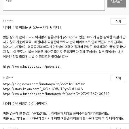
댓글쓰기
han***
삭제
나에게 이번 여름은 ★ 모두 무사히 ★ 이다 !
짧은 장마가 끝나고 나니 여지없이 찜통더위가 찾아왔어요. 연일 30도가 넘는 강력한 폭염에 만
사 귀찮고 기운이 쭉쭉- 빠집니다. 요즘같이 코로나 변이 바이러스로 인해 확진자 수가 급격히
늘어나는 시점에는 외출을 자제하고 개인위생에 더욱더 철저히 관리도 해야하고요. 끝날 듯 끝나
지 않는 이 코로나.. 올해 여름은 제대로 즐기지 못하지만 다 함께 조심해서 얼른 극복해서 내년
여름엔 정말 즐겁게 보낼 수 있었으면 좋겠습니다~
https://www.facebook.com/jieon.lee.
ms5***
삭제
https://blog.naver.com/iamtonywife/222416302408
https://story.kakao.com/_0OaHQ8/jTPynDsUuXA
https://www.facebook.com/iamtonywife/posts/2427291767400742
나에게 이번 여름은 아이 사랑이다
바쁜 업무에 쉴 틈없이 달려오다보니, 아이들과 제대로 놀아주지못해 미안했는데요.
바쁜 일도 거의 끝나고 여유가 생기기에 이번 여름엔 아이들과 놀아주며 행복 추억, 더하려해요!