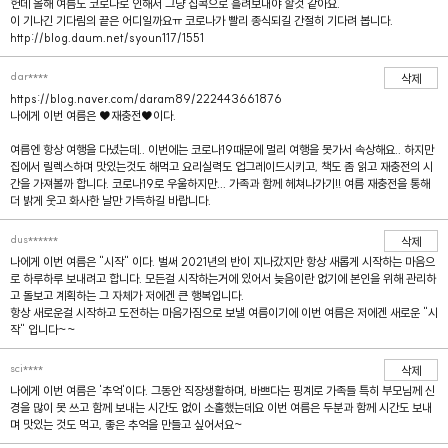
헌데 올해 여름도 코로나로 인해서 그냥 집콕으로 흘려보내야 할것 같아요.
이 기나긴 기다림의 끝은 어디일까요ㅠ 코로나가 빨리 종식되길 간절히 기다려 봅니다.
http://blog.daum.net/syoun117/1551
dar****
삭제
https://blog.naver.com/daram89/222443661876
나에게 이번 여름은 ♥재충전♥이다.
여름엔 항상 여행을 다녔는데.. 이번에는 코로나19때문에 멀리 여행을 못가서 속상해요.. 하지만
집에서 릴렉스하며 맛있는것도 해먹고 요리실력도 업그레이드시키고, 책도 좀 읽고 재충전의 시
간을 가져볼까 합니다. 코로나19로 우울하지만... 가족과 함께 헤쳐나가기!! 여름 재충전을 통해
더 밝게 웃고 화사한 날만 가득하길 바랍니다.
dus******
삭제
나에게 이번 여름은 "시작" 이다. 벌써 2021년의 반이 지나갔지만 항상 새롭게 시작하는 마음으
로 하루하루 보내려고 합니다. 모든걸 시작하는거에 있어서 늦음이란 없기에 본인을 위해 관리하
고 돌보고 계획하는 그 자체가 저에겐 큰 행복입니다.
항상 새로운걸 시작하고 도전하는 마음가짐으로 보낼 여름이기에 이번 여름은 저에겐 새로운 "시
작" 입니다~~
sci****
삭제
나에게 이번 여름은 '추억'이다. 그동안 직장생활하며, 바쁘다는 핑계로 가족들 특히 부모님께 신
경을 많이 못 쓰고 함께 보내는 시간도 없이 소홀했는데요 이번 여름은 두분과 함께 시간도 보내
며 맛있는 것도 먹고, 좋은 추억을 만들고 싶어서요~