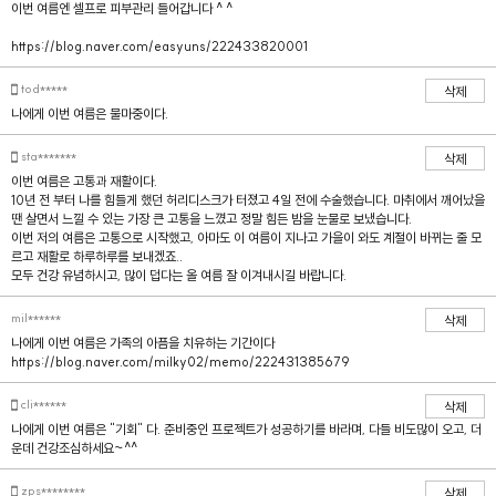
이번 여름엔 셀프로 피부관리 들어갑니다 ^ ^
https://blog.naver.com/easyuns/222433820001
tod*****
삭제
나에게 이번 여름은 물마중이다.
sta*******
삭제
이번 여름은 고통과 재활이다.
10년 전 부터 나를 힘들게 했던 허리디스크가 터졌고 4일 전에 수술했습니다. 마취에서 깨어났을
땐 살면서 느낄 수 있는 가장 큰 고통을 느꼈고 정말 힘든 밤을 눈물로 보냈습니다.
이번 저의 여름은 고통으로 시작했고, 아마도 이 여름이 지나고 가을이 와도 계절이 바뀌는 줄 모
르고 재활로 하루하루를 보내겠죠..
모두 건강 유념하시고, 많이 덥다는 올 여름 잘 이겨내시길 바랍니다.
mil******
삭제
나에게 이번 여름은 가족의 아픔을 치유하는 기간이다
https://blog.naver.com/milky02/memo/222431385679
cli******
삭제
나에게 이번 여름은 "기회" 다. 준비중인 프로젝트가 성공하기를 바라며, 다들 비도많이 오고, 더
운데 건강조심하세요~^^
zps********
삭제