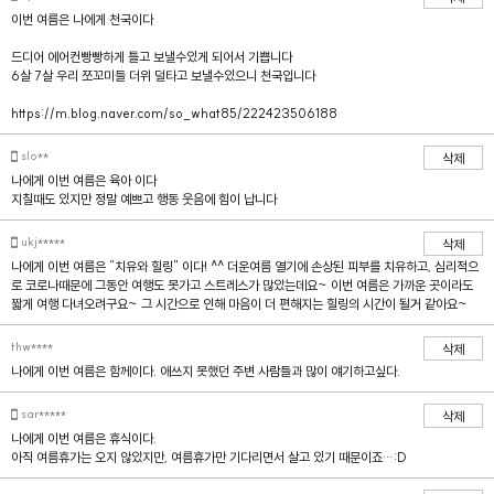
이번 여름은 나에게 천국이다
드디어 에어컨빵빵하게 틀고 보낼수있게 되어서 기쁩니다
6살 7살 우리 쪼꼬미들 더위 덜타고 보낼수있으니 천국입니다
https://m.blog.naver.com/so_what85/222423506188
slo**
삭제
나에게 이번 여름은 육아 이다
지칠때도 있지만 정말 예쁘고 행동 웃음에 힘이 납니다
ukj*****
삭제
나에게 이번 여름은 “치유와 힐링" 이다! ^^ 더운여름 열기에 손상된 피부를 치유하고, 심리적으
로 코로나때문에 그동안 여행도 못가고 스트레스가 많았는데요~ 이번 여름은 가까운 곳이라도
짧게 여행 다녀오려구요~ 그 시간으로 인해 마음이 더 편해지는 힐링의 시간이 될거 같아요~
thw****
삭제
나에게 이번 여름은 함께이다. 애쓰지 못했던 주변 사람들과 많이 얘기하고싶다.
sar*****
삭제
나에게 이번 여름은 휴식이다.
아직 여름휴가는 오지 않았지만, 여름휴가만 기다리면서 살고 있기 때문이죠…:D