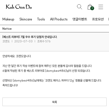
0
Makeup
Skincare
Tools
All Products
댓글이벤트
프로모션
Notice
[베스트 리뷰어] 7월 우수 후기 당첨자 안내입니다.
코겐도
|
2023-07-03
|
조회수 576
안녕하세요. 코겐도입니다.
지난 한 달간 후기 작성 이벤트에 참여 해주신 모든 분들께 감사의 말씀을 드립니다.
6월에 작성된 후기 중 베스트 리뷰어로 [domybest486]님이 선정 되셨습니다.
선정되신 [domybest486]님에게는 '코겐도 페이스 파우더 12g' 정품을 선물해 드립니다.
축하드립니다!
프
클렌징
목록