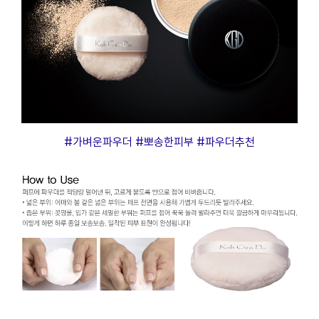
프
클렌징
#가벼운파우더 #뽀송한피부 #파우더추천