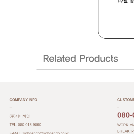
COMPANY INFO
CUSTOM
080-
(주)제이씨영
TEL: 080-018-9090
WORK: AM
BREAK: P
E-MAIL:
kohgendo@kohgendo.co.kr