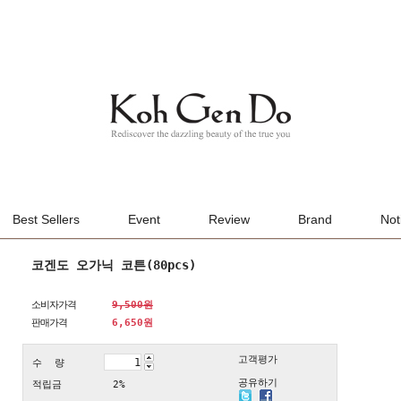
Best Sellers
Event
Review
Brand
Not
코겐도 오가닉 코튼(80pcs)
소비자가격
9,500원
판매가격
6,650
원
고객평가
수 량
공유하기
적립금
2%