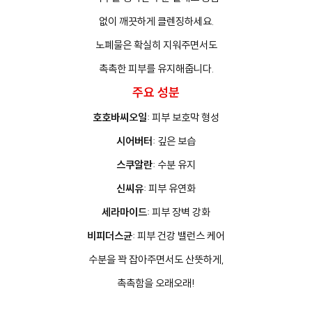
없이 깨끗하게 클렌징하세요.
노폐물은 확실히 지워주면서도
촉촉한 피부를 유지해줍니다.
주요 성분
호호바씨오일
: 피부 보호막 형성
시어버터
: 깊은 보습
스쿠알란
: 수분 유지
신씨유
: 피부 유연화
세라마이드
: 피부 장벽 강화
비피더스균
: 피부 건강 밸런스 케어
수분을 꽉 잡아주면서도 산뜻하게,
촉촉함을 오래오래!