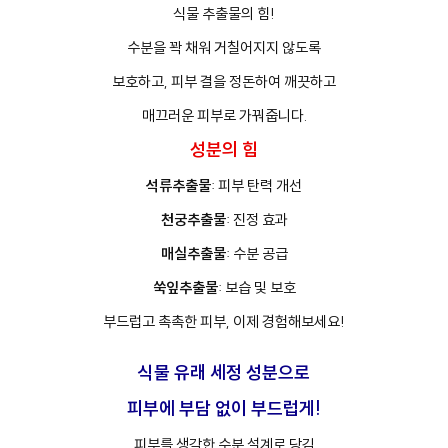
식물 추출물의 힘!
수분을 꽉 채워 거칠어지지 않도록
프
클렌징
보호하고, 피부 결을 정돈하여 깨끗하고
매끄러운 피부로 가꿔줍니다.
성분의 힘
석류추출물
: 피부 탄력 개선
천궁추출물
: 진정 효과
매실추출물
: 수분 공급
쑥잎추출물
: 보습 및 보호
부드럽고 촉촉한 피부, 이제 경험해보세요!
식물 유래 세정 성분으로
피부에 부담 없이 부드럽게!
피부를 생각한 수분 설계로 당김