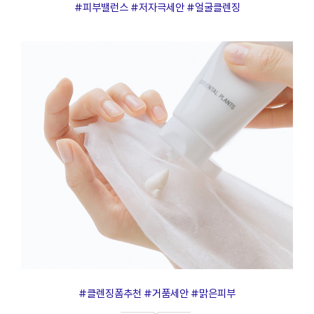
#피부밸런스 #저자극세안 #얼굴클렌징
#클렌징폼추천 #거품세안 #맑은피부