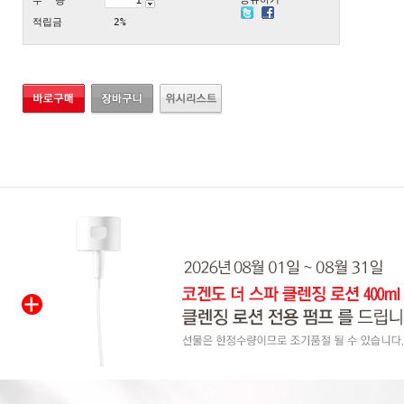
수 량
적립금
2%