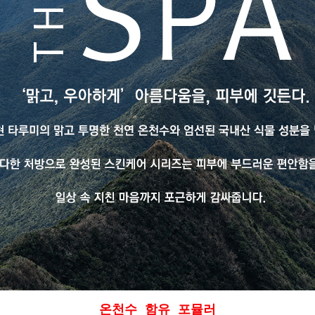
온천수 함유 포뮬러