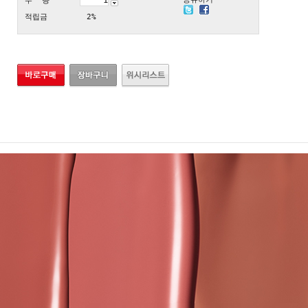
수 량
적립금
2%